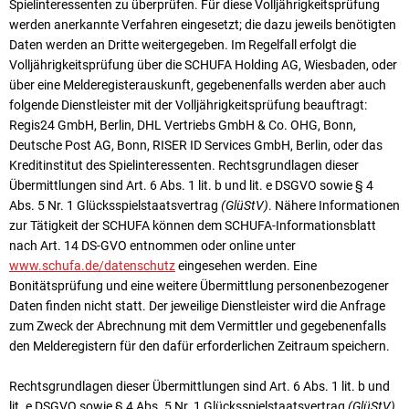
Spielinteressenten zu überprüfen. Für diese Voll­jährig­keits­prüfung
werden anerkannte Verfahren eingesetzt; die dazu jeweils benötigten
Daten werden an Dritte weiter­ge­geben. Im Regelfall erfolgt die
Volljährigkeitsprüfung über die SCHUFA Holding AG, Wiesbaden, oder
über eine Melderegisterauskunft, gegebenenfalls werden aber auch
folgende Dienstleister mit der Volljährigkeitsprüfung beauftragt:
Regis24 GmbH, Berlin, DHL Vertriebs GmbH & Co. OHG, Bonn,
Deutsche Post AG, Bonn, RISER ID Services GmbH, Berlin, oder das
Kreditinstitut des Spielinteressenten. Rechtsgrundlagen dieser
Übermittlungen sind Art. 6 Abs. 1 lit. b und lit. e DSGVO sowie § 4
Abs. 5 Nr. 1 Glücksspielstaatsvertrag
(GlüStV)
. Nähere In­for­mationen
zur Tätigkeit der SCHUFA können dem SCHUFA-Informationsblatt
nach Art. 14 DS-GVO entnommen oder online unter
www.schufa.de/datenschutz
eingesehen werden. Eine
Bonitätsprüfung und eine weitere Über­mittlung personenbezogener
Daten finden nicht statt. Der jeweilige Dienstleister wird die Anfrage
zum Zweck der Abrechnung mit dem Vermittler und gegebenenfalls
den Melderegistern für den dafür erforderlichen Zeitraum speichern.
Rechtsgrundlagen dieser Übermittlungen sind Art. 6 Abs. 1 lit. b und
lit. e DSGVO sowie § 4 Abs. 5 Nr. 1 Glücksspielstaatsvertrag
(GlüStV)
.