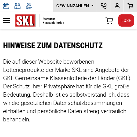
GEWINNZAHLEN
SKL KUNDENSERV
DEPOTPLU
WAR
LOSE
Navigation
WARENKORB
Zu den Hauptinhalten springen
HINWEISE ZUM DATENSCHUTZ
Die auf dieser Webseite beworbenen
Lotterieprodukte der Marke SKL sind Angebote der
GKL Gemeinsame Klassen­lotterie der Länder (GKL).
Der Schutz Ihrer Privatsphäre hat für die GKL große
Bedeutung. Deshalb ist es selbstverständlich, dass
wir die gesetzlichen Datenschutzbestimmungen
einhalten und persönliche Daten streng vertraulich
behandeln.