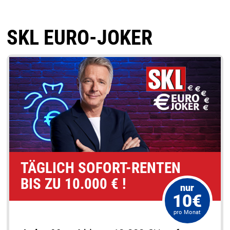
SKL EURO-JOKER
TÄGLICH SOFORT-RENTEN
BIS ZU 10.000 € !
nur
10€
pro Monat