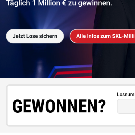
Täglich 1 Million € zu gewinnen.
Jetzt Lose sichern
Alle Infos zum SKL-Mill
Losnum
GEWONNEN?