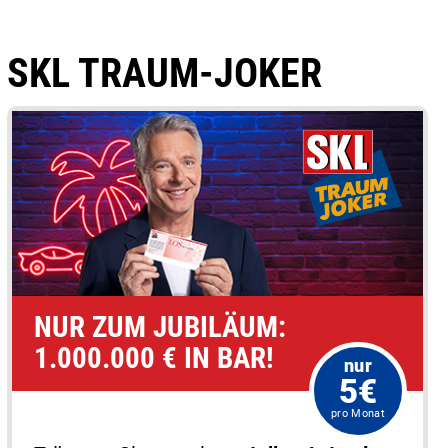
SKL TRAUM-JOKER
NUR ZUM JUBILÄUM:
1.000.000 € IN BAR!
nur
5€
pro Monat