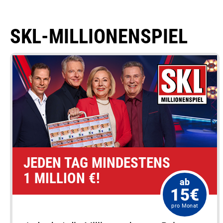
SKL-MILLIONENSPIEL
JEDEN TAG MINDESTENS
1 MILLION €!
ab
15€
pro Monat