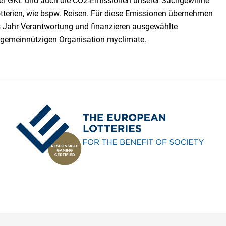
 der GKL und auch die CO2-Emissionen unserer Sach­ge­winne
tterien, wie bspw. Reisen. Für diese Emissionen übernehmen
es Jahr Verantwortung und finanzieren ausgewählte
 gemeinnützigen Organisation myclimate.